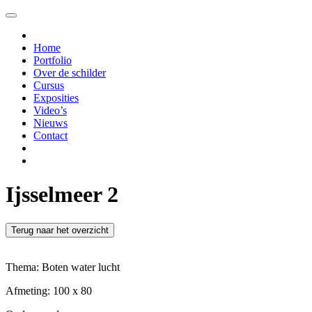
Ga
naar
de
Home
content
Portfolio
Over de schilder
Cursus
Exposities
Video’s
Nieuws
Contact
Ijsselmeer 2
Thema: Boten water lucht
Afmeting: 100 x 80