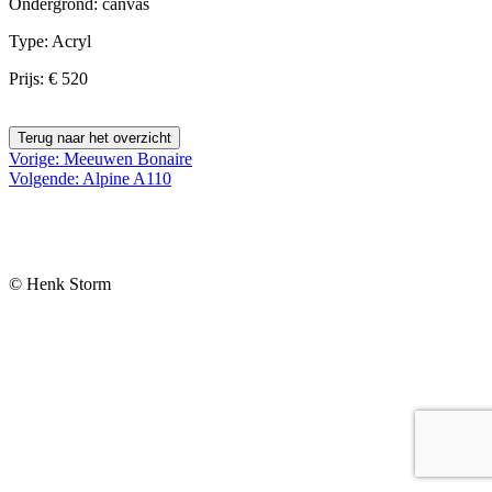
Ondergrond: canvas
Type: Acryl
Prijs: € 520
Bericht
Vorige:
Meeuwen Bonaire
Volgende:
Alpine A110
navigatie
© Henk Storm